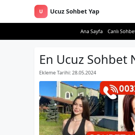
Ucuz Sohbet Yap
U
Ana Sayfa
Canlı Sohbet
En Ucuz Sohbet 
Ekleme Tarihi: 28.05.2024