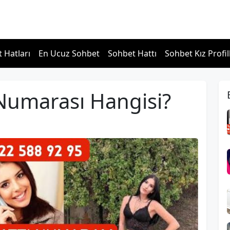
 Hatları
En Ucuz Sohbet
Sohbet Hattı
Sohbet Kız Profil
Numarası Hangisi?