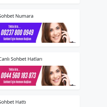
Sohbet Numara
Canlı Sohbet Hatları
Sohbet Hattı