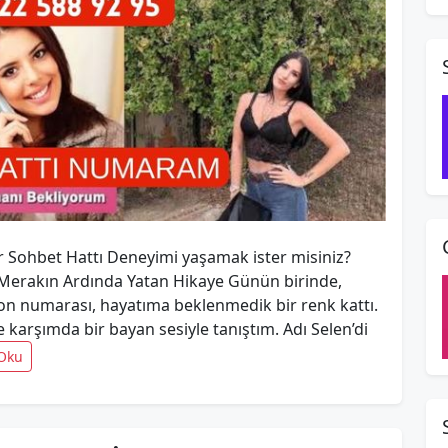
r Sohbet Hattı Deneyimi yaşamak ister misiniz?
 Merakın Ardında Yatan Hikaye Günün birinde,
fon numarası, hayatıma beklenmedik bir renk kattı.
karşımda bir bayan sesiyle tanıştım. Adı Selen’di
Oku