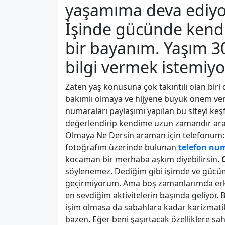
yaşamıma deva ediyo
İşinde gücünde kendi
bir bayanım. Yaşım 30
bilgi vermek istemiy
Zaten yaş konusuna çok takıntılı olan biri
bakımlı olmaya ve hijyene büyük önem ver
numaraları paylaşımı yapılan bu siteyi ke
değerlendirip kendime uzun zamandır ara
Olmaya Ne Dersin araman için telefonum
fotoğrafım üzerinde bulunan
telefon n
kocaman bir merhaba aşkım diyebilirsin.
söylenemez. Dediğim gibi işimde ve gücüm
geçirmiyorum. Ama boş zamanlarımda erke
en sevdiğim aktivitelerin başında geliyor.
işim olmasa da sabahlara kadar karizmati
bazen. Eğer beni şaşırtacak özelliklere sa