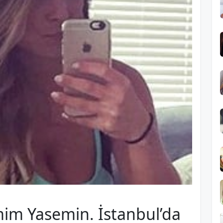
mim Yasemin. İstanbul’da